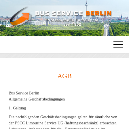
Professionelle Fahrdienste in Berlin.
BUS SERVI
Busservice und Limousinen, Chauffeure,
Vipservice und Städtereisen.
BERLIN | BUS
AGB
CHAUFFEURDI
Bus Service Berlin
Allgemeine Geschäftsbedingungen
1. Geltung
Die nachfolgenden Geschäftsbedingungen gelten für sämtliche von
der FSCC Limousine Service UG (haftungsbeschränkt) erbrachten